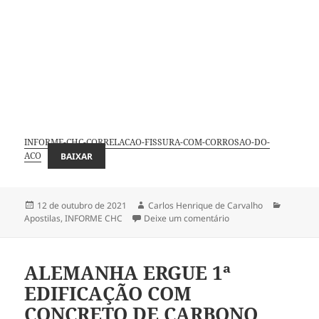
INFORME-CHC-CORRELACAO-FISSURA-COM-CORROSAO-DO-
ACO
BAIXAR
Publicado
Autor
Categori
12 de outubro de 2021
Carlos Henrique de Carvalho
em
em CORRELAÇÃO ENTR
Apostilas
,
INFORME CHC
Deixe um comentário
ALEMANHA ERGUE 1ª
EDIFICAÇÃO COM
CONCRETO DE CARBONO