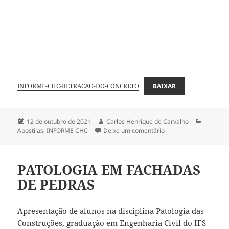
INFORME-CHC-RETRACAO-DO-CONCRETO
BAIXAR
Publicado
Autor
Categori
12 de outubro de 2021
Carlos Henrique de Carvalho
em
em RETRAÇÃO DO CO
Apostilas
,
INFORME CHC
Deixe um comentário
PATOLOGIA EM FACHADAS
DE PEDRAS
Apresentação de alunos na disciplina Patologia das
Construções, graduação em Engenharia Civil do IFS