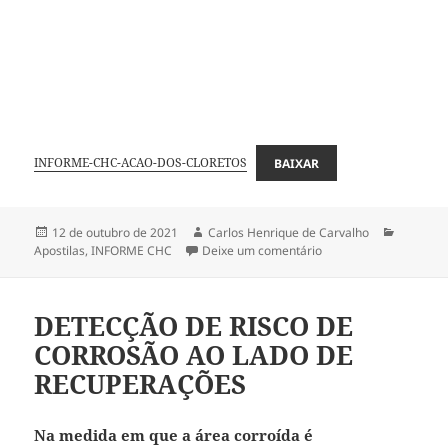
INFORME-CHC-ACAO-DOS-CLORETOS
BAIXAR
Publicado
Autor
Categori
12 de outubro de 2021
Carlos Henrique de Carvalho
em
em ATAQUE DOS CLO
Apostilas
,
INFORME CHC
Deixe um comentário
DETECÇÃO DE RISCO DE
CORROSÃO AO LADO DE
RECUPERAÇÕES
Na medida em que a área corroída é