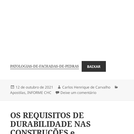
PATOLOGIAS-DE-FACHADAS-DE-PEDRAS
BAIXAR
Publicado
Autor
Categori
12 de outubro de 2021
Carlos Henrique de Carvalho
em
em PATOLOGIA EM F
Apostilas
,
INFORME CHC
Deixe um comentário
OS REQUISITOS DE
DURABILIDADE NAS
CONSTRUÇÕES e