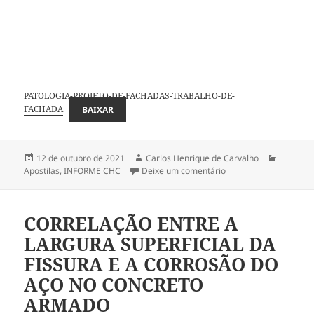
PATOLOGIA-PROJETO-DE-FACHADAS-TRABALHO-DE-
FACHADA
BAIXAR
Publicado
Autor
Categori
12 de outubro de 2021
Carlos Henrique de Carvalho
em
em PROJETO DE REVE
Apostilas
,
INFORME CHC
Deixe um comentário
CORRELAÇÃO ENTRE A
LARGURA SUPERFICIAL DA
FISSURA E A CORROSÃO DO
AÇO NO CONCRETO
ARMADO