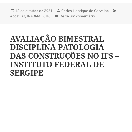
Publicado
Autor
Categori
12 de outubro de 2021
Carlos Henrique de Carvalho
em
em OS REQUISITOS D
Apostilas
,
INFORME CHC
Deixe um comentário
AVALIAÇÃO BIMESTRAL
DISCIPLINA PATOLOGIA
DAS CONSTRUÇÕES NO IFS –
INSTITUTO FEDERAL DE
SERGIPE