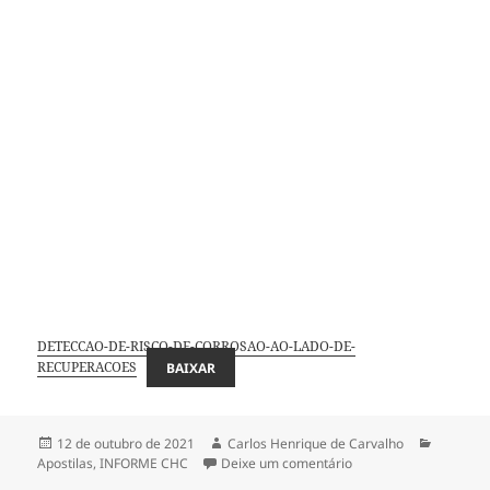
DETECCAO-DE-RISCO-DE-CORROSAO-AO-LADO-DE-
RECUPERACOES
BAIXAR
Publicado
Autor
Categori
12 de outubro de 2021
Carlos Henrique de Carvalho
em
em DETECÇÃO DE RI
Apostilas
,
INFORME CHC
Deixe um comentário