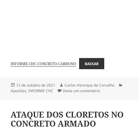
INFORME-CHC-CONCRETO-CARBONO
BAIXAR
Publicado
Autor
Categori
12 de outubro de 2021
Carlos Henrique de Carvalho
em
em ALEMANHA ERGUE
Apostilas
,
INFORME CHC
Deixe um comentário
ATAQUE DOS CLORETOS NO
CONCRETO ARMADO