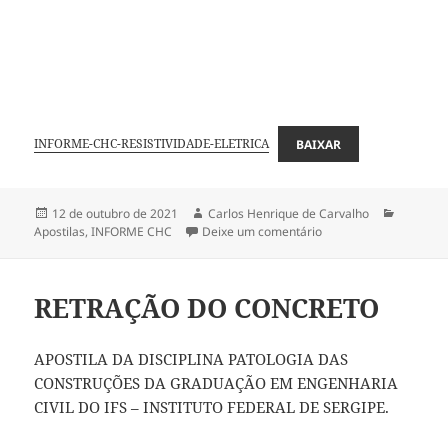
INFORME-CHC-RESISTIVIDADE-ELETRICA
BAIXAR
Publicado
Autor
Categori
12 de outubro de 2021
Carlos Henrique de Carvalho
em
em ENSAIO DE RESIS
Apostilas
,
INFORME CHC
Deixe um comentário
RETRAÇÃO DO CONCRETO
APOSTILA DA DISCIPLINA PATOLOGIA DAS
CONSTRUÇÕES DA GRADUAÇÃO EM ENGENHARIA
CIVIL DO IFS – INSTITUTO FEDERAL DE SERGIPE.