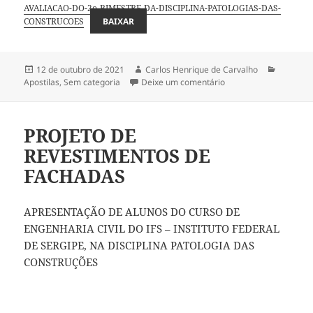
AVALIACAO-DO-2o-BIMESTRE-DA-DISCIPLINA-PATOLOGIAS-DAS-
CONSTRUCOES
BAIXAR
Publicado
Autor
Categori
12 de outubro de 2021
Carlos Henrique de Carvalho
em
em AVALIAÇÃO BIMES
Apostilas
,
Sem categoria
Deixe um comentário
PROJETO DE
REVESTIMENTOS DE
FACHADAS
APRESENTAÇÃO DE ALUNOS DO CURSO DE
ENGENHARIA CIVIL DO IFS – INSTITUTO FEDERAL
DE SERGIPE, NA DISCIPLINA PATOLOGIA DAS
CONSTRUÇÕES