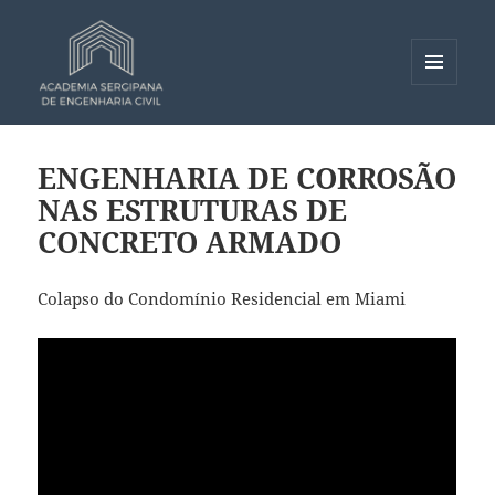
MENU
E
Academia Sergipana de
WIDGETS
Engenharia Civil – ASEC
ENGENHARIA DE CORROSÃO
NAS ESTRUTURAS DE
CONCRETO ARMADO
Colapso do Condomínio Residencial em Miami