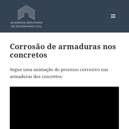
MENU
E
Academia Sergipana de
WIDGETS
Engenharia Civil – ASEC
Corrosão de armaduras nos
concretos
Segue uma animação do processo corrosivo nas
armaduras dos concretos: