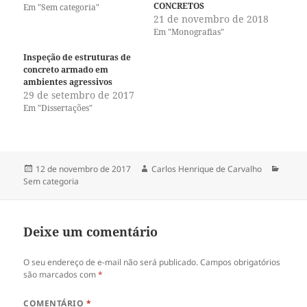
T
F
CONCRETOS
Em "Sem categoria"
w
a
21 de novembro de 2018
i
c
t
e
Em "Monografias"
t
b
e
o
r
o
Inspeção de estruturas de
(
k
concreto armado em
a
(
ambientes agressivos
b
a
r
b
29 de setembro de 2017
e
r
Em "Dissertações"
e
e
m
e
n
m
o
n
v
o
a
v
j
a
Publicado
Autor
Categ
12 de novembro de 2017
Carlos Henrique de Carvalho
a
j
em
n
a
Sem categoria
e
n
l
e
a
l
)
a
)
Deixe um comentário
O seu endereço de e-mail não será publicado.
Campos obrigatórios
são marcados com
*
COMENTÁRIO
*